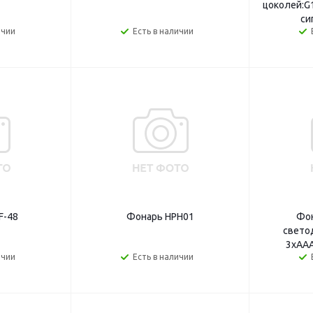
цоколей:G1
си
ичии
Есть в наличии
F-48
Фонарь HPH01
Фо
свето
3хАА
ичии
Есть в наличии