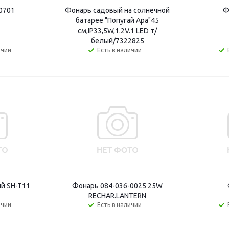
0701
Фонарь садовый на солнечной
Ф
батарее "Попугай Ара"45
см,IP33,5W,1.2V.1 LED т/
белый/7322825
ичии
Есть в наличии
й SH-T11
Фонарь 084-036-0025 25W
RECHAR.LANTERN
ичии
Есть в наличии