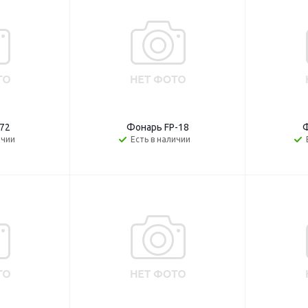
72
Фонарь FP-18
Ф
ичии
Есть в наличии