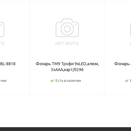
 BL-8818
Фонарь ТМ9 Трофи 9хLED,алюм,
Фонарь 
3хААА,карт/0296
ичии
Есть в наличии