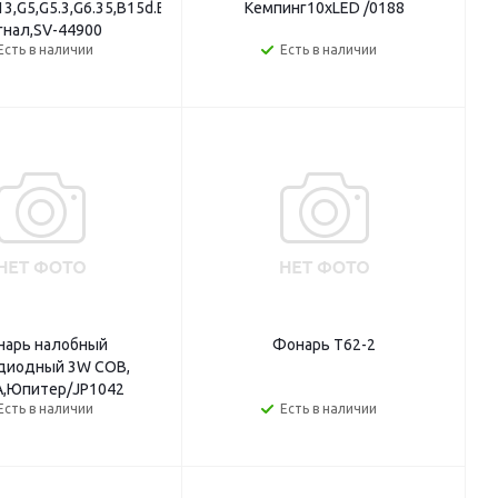
3,G5,G5.3,G6.35,B15d.Е27,Е14,Е10,звуковой
Кемпинг10хLED /0188
гнал,SV-44900
Есть в наличии
Есть в наличии
нарь налобный
Фонарь T62-2
диодный 3W СОВ,
А,Юпитер/JP1042
Есть в наличии
Есть в наличии