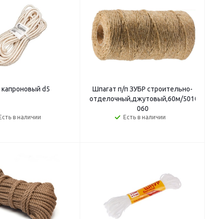
 капроновый d5
Шпагат п/п ЗУБР строительно-
отделочный,джутовый,60м/50105-
060
Есть в наличии
Есть в наличии