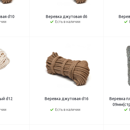
вая d10
Веревка джутовая d6
Верев
ичии
Есть в наличии
ый d12
Веревка джутовая d16
Веревка п
09мм(стр
ичии
Есть в наличии