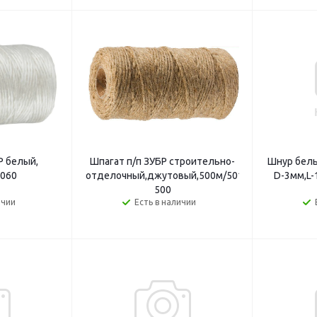
Р белый,
Шпагат п/п ЗУБР строительно-
Шнур бел
-060
отделочный,джутовый,500м/50105-
D-3мм,L-
500
ичии
Есть в наличии