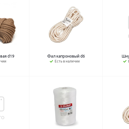
вая d19
Фал капроновый d6
Шну
ичии
Есть в наличии