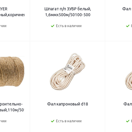
AYER
Шпагат п/п ЗУБР белый,
Фал 
ный,коричневый,60м/50130-
1,6ммх500м/50100-500
ичии
Есть в наличии
троительно-
Фал капроновый d18
Фал
ый,110м/50105-
ичии
Есть в наличии