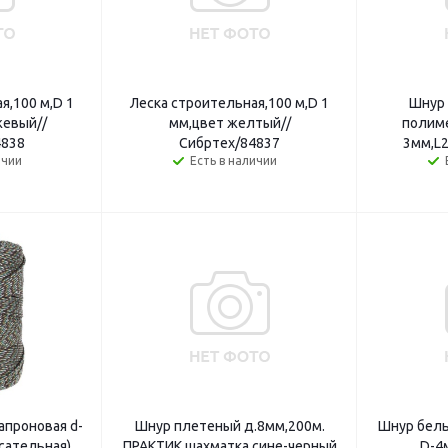
я,100 м,D 1
Леска строительная,100 м,D 1
Шнур 
жевый//
мм,цвет желтый//
полим
4838
Сибртех/84837
3мм,L2
ичии
Есть в наличии
апроновая d-
Шнур плетеный д.8мм,200м.
Шнур бел
сательная)
ПРАКТИК шахматка сине-черный
D-4