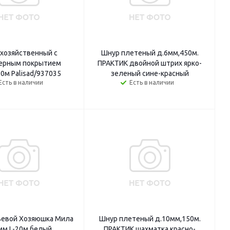
хозяйственный с
Шнур плетеный д.6мм,450м.
ерным покрытием
ПРАКТИК двойной штрих ярко-
0м Palisad/937035
зеленый сине-красный
Есть в наличии
Есть в наличии
ьевой Хозяюшка Мила
Шнур плетеный д.10мм,150м.
мм,L-20м белый
ПРАКТИК шахматка красно-