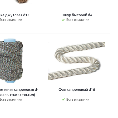
ка джутовая d12
Шнур бытовой d4
Есть в наличии
Есть в наличии
летеная капроновая d-
Фал капроновый d16
ахов-спасательная)
Есть в наличии
Есть в наличии