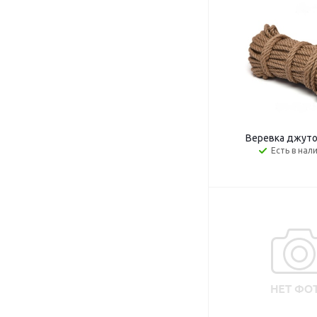
Веревка джуто
Есть в нал