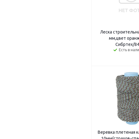
Леска строительна
мм,цвет оран
Сибртех/8
Есть в нал
Веревка плетеная к
10мм(страхов-спа