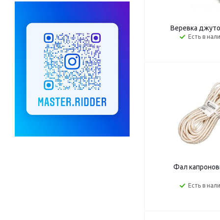
Веревка джуто
Есть в нал
Фал капронов
Есть в нал