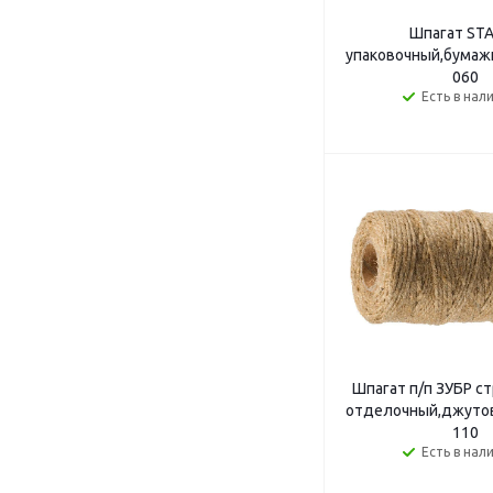
Шпагат ST
упаковочный,бумаж
060
Есть в нал
Шпагат п/п ЗУБР с
отделочный,джутов
110
Есть в нал