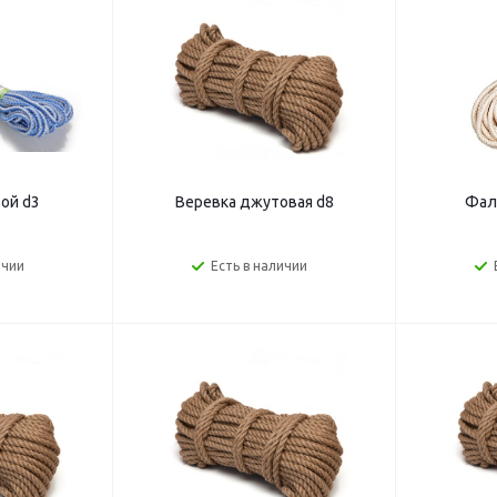
ой d3
Веревка джутовая d8
Фал
ичии
Есть в наличии