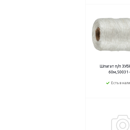
Шпагат п/п ЗУБ
60м,50031
Есть в нал